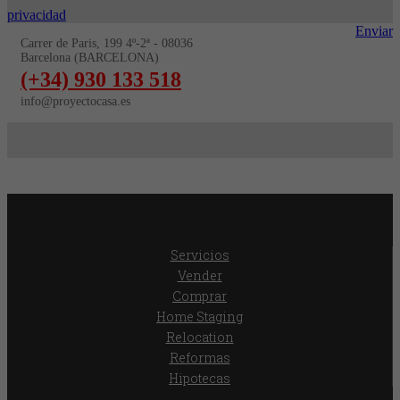
privacidad
Enviar
Carrer de Paris, 199 4º-2ª - 08036
Barcelona (BARCELONA)
(+34) 930 133 518
info@proyectocasa.es
Servicios
Vender
Comprar
Home Staging
Relocation
Reformas
Hipotecas