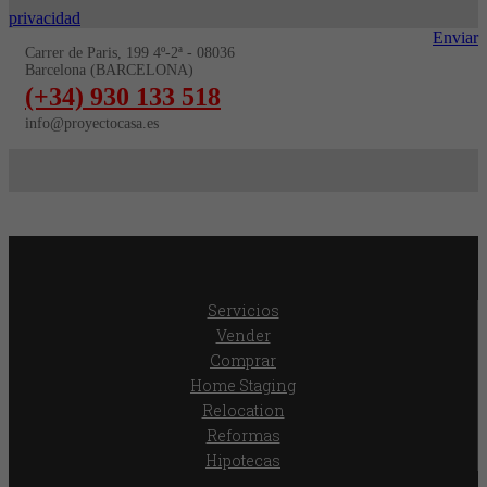
privacidad
Enviar
Carrer de Paris, 199 4º-2ª - 08036
Barcelona (BARCELONA)
(+34) 930 133 518
info@proyectocasa.es
Servicios
Vender
Comprar
Home Staging
Relocation
Reformas
Hipotecas